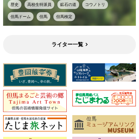
歴史
高校生特派員
鉱石の道
コウノトリ
但馬ドーム
但馬
但馬検定
ライター一覧