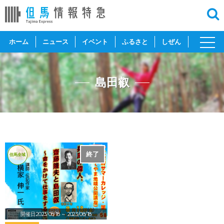
toggl
ホーム
ニュース
イベント
ふるさと
しぜん
navig
島田叡
終了
但馬全域
開催日:2023/08/18
～ 2023/08/18