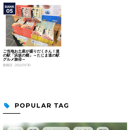
ご当地お土産が盛りだくさん！道
の駅「浜坂の郷」～たじま道の駅
グルメ旅④～
投稿日 : 2022/01/30
POPULAR TAG