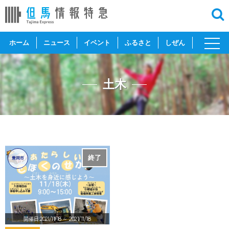
toggl
ホーム
ニュース
イベント
ふるさと
しぜん
navig
土木
終了
豊岡市
開催日:2021/11/18
～ 2021/11/18