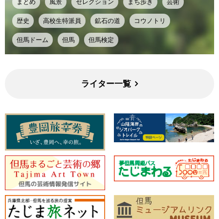
まとめ
風景
セレクション
まち歩き
芸術
歴史
高校生特派員
鉱石の道
コウノトリ
但馬ドーム
但馬
但馬検定
ライター一覧