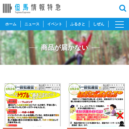
toggl
ホーム
ニュース
イベント
ふるさと
しぜん
navig
商品が届かない
但馬全域
但馬全域