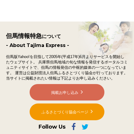
但馬情報特急
について
- About Tajima Express -
但馬版Yahoo!を目指して2005年(平成17年)6月よりサービスを開始し
たウェブサイト。
兵庫県但馬地域の旬な情報を発信するポータルコミ
ュニティサイトで、
但馬の情報発信の中枢的媒体の一つになっていま
す。
運営は公益財団法人但馬ふるさとづくり協会が行っております。
当サイトに掲載されたい情報は下記よりお申し込みください。
掲載お申し込み
ふるさとづくり協会ページ
Follow Us