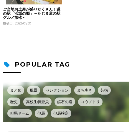
ご当地お土産が盛りだくさん！道
の駅「浜坂の郷」～たじま道の駅
グルメ旅④～
投稿日 : 2022/01/30
POPULAR TAG
まとめ
風景
セレクション
まち歩き
芸術
歴史
高校生特派員
鉱石の道
コウノトリ
但馬ドーム
但馬
但馬検定