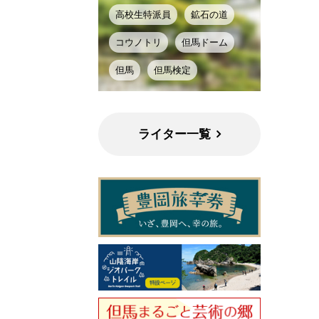
高校生特派員
鉱石の道
コウノトリ
但馬ドーム
但馬
但馬検定
ライター一覧