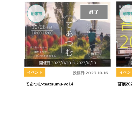
終了
朝来市
朝来
開催日:2023/10/28
～ 2023/10/28
イベント
イベン
投稿日:
2023.10.16
てあつむ-teatsumu-vol.4
苔展20