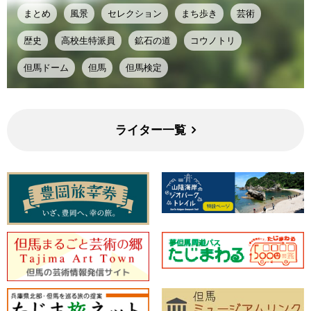
まとめ
風景
セレクション
まち歩き
芸術
歴史
高校生特派員
鉱石の道
コウノトリ
但馬ドーム
但馬
但馬検定
ライター一覧