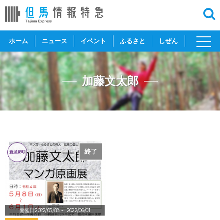
toggl
ホーム
ニュース
イベント
ふるさと
しぜん
navig
加藤文太郎
終了
新温泉町
開催日:2022/05/08
～ 2022/06/01