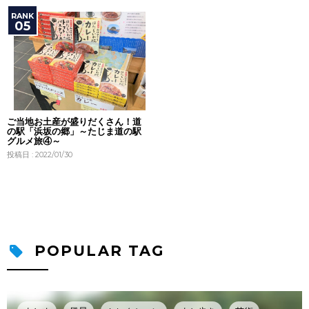
ご当地お土産が盛りだくさん！道
の駅「浜坂の郷」～たじま道の駅
グルメ旅④～
投稿日 : 2022/01/30
POPULAR TAG