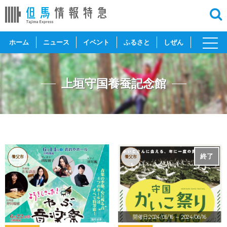
toggl
ホーム
ニュース
イベント
ふるさと
しぜん
navig
上垣守国養蚕記念館
終了
養父市
養父市
開催日:2024/06/16
～ 2024/06/16