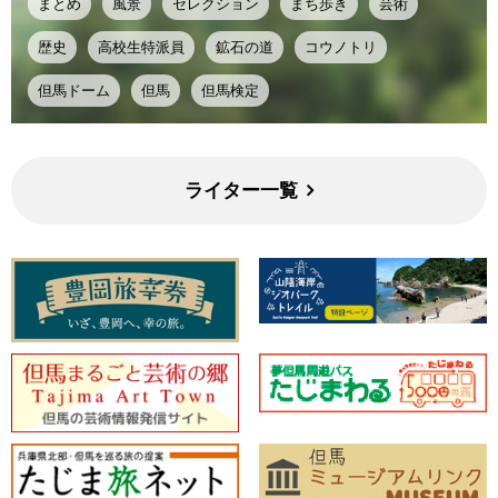
まとめ
風景
セレクション
まち歩き
芸術
歴史
高校生特派員
鉱石の道
コウノトリ
但馬ドーム
但馬
但馬検定
ライター一覧