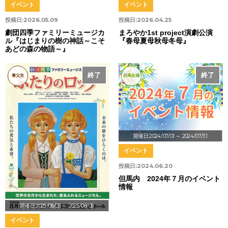
イベント
イベント
投稿日:
2026.05.09
投稿日:
2026.04.25
劇団四季ファミリーミュージカ
まろやか1st project演劇公演
ル『はじまりの樹の神話～こそ
『春母夏母秋母冬母』
あどの森の物語～』
終了
終了
養父市
但馬全域
開催日:2024/07/01
～ 2024/07/31
イベント
投稿日:
2024.06.20
但馬内 2024年７月のイベント
情報
開催日:2025/08/05
～ 2025/08/05
イベント