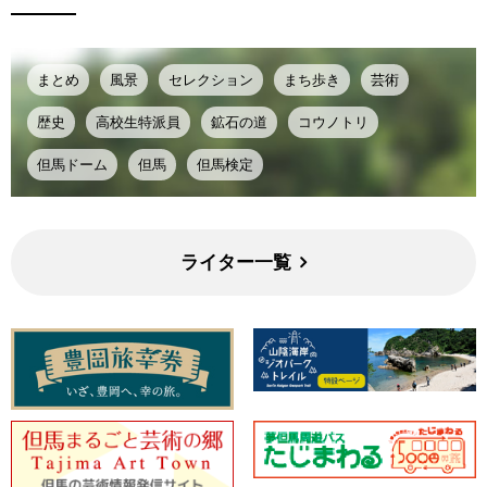
まとめ
風景
セレクション
まち歩き
芸術
歴史
高校生特派員
鉱石の道
コウノトリ
但馬ドーム
但馬
但馬検定
ライター一覧