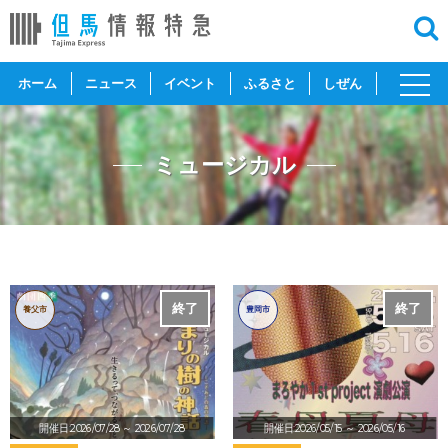
toggl
ホーム
ニュース
イベント
ふるさと
しぜん
navig
ミュージカル
終了
終了
養父市
豊岡市
開催日:2026/07/28
～ 2026/07/28
開催日:2026/05/15
～ 2026/05/16