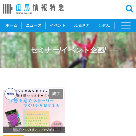
toggl
ホーム
ニュース
イベント
ふるさと
しぜん
navig
セミナー/イベント企画/
終了
豊岡市
開催日:2025/10/02
～ 2025/11/02