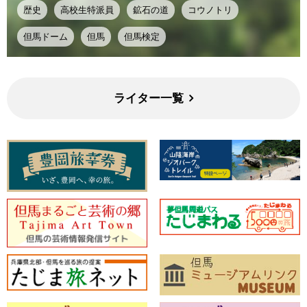
歴史
高校生特派員
鉱石の道
コウノトリ
但馬ドーム
但馬
但馬検定
ライター一覧