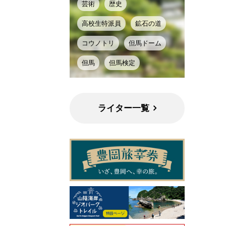
芸術
歴史
高校生特派員
鉱石の道
コウノトリ
但馬ドーム
但馬
但馬検定
ライター一覧