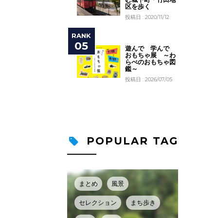
区を歩く
投稿日 : 2020/11/12
遊んで 学んで
おもちゃ展 ～わ
らべのおもちゃ図
鑑～
投稿日 : 2026/07/05
POPULAR TAG
まとめ
風景
セレクション
まち歩き