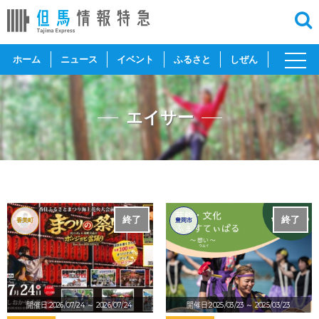
toggl
ホーム
ニュース
イベント
ふるさと
しぜん
navig
エイサー
終了
終了
香美町
豊岡市
開催日:2026/07/24
～ 2026/07/24
開催日:2025/03/23
～ 2025/03/23