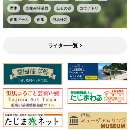
歴史
高校生特派員
鉱石の道
コウノトリ
但馬ドーム
但馬
但馬検定
ライター一覧