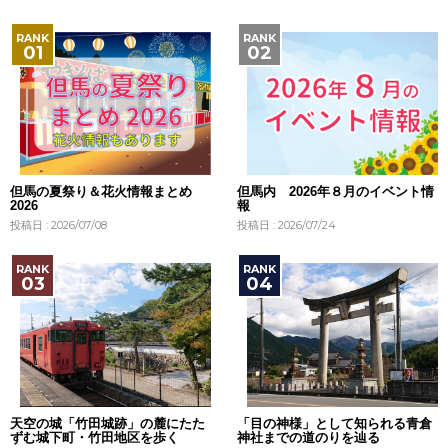
但馬の夏祭り＆花火情報まとめ
但馬内 2026年８月のイベント情
2026
報
投稿日 : 2026/07/08
投稿日 : 2026/07/24
天空の城「竹田城跡」の麓にたた
「目の神様」として知られる青倉
ずむ城下町・竹田地区を歩く
神社までの道のりを辿る