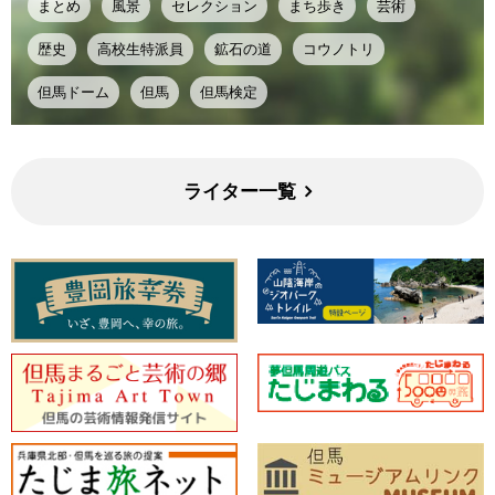
まとめ
風景
セレクション
まち歩き
芸術
歴史
高校生特派員
鉱石の道
コウノトリ
但馬ドーム
但馬
但馬検定
ライター一覧