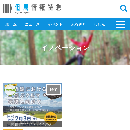
toggl
ホーム
ニュース
イベント
ふるさと
しぜん
navig
イノベーション
終了
但馬全域
開催日:2026/02/03
～ 2026/02/03