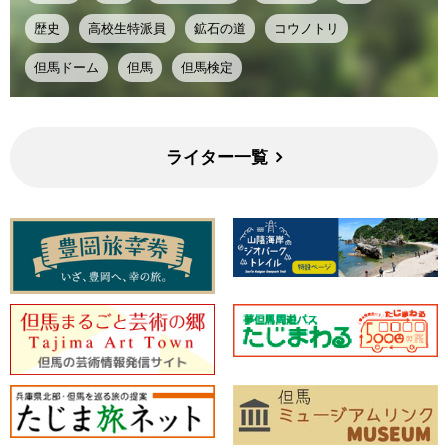
歴史
高校生特派員
鉱石の道
コウノトリ
但馬ドーム
但馬
但馬検定
ライター一覧