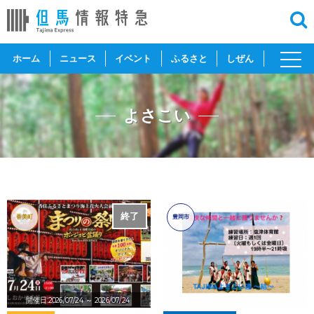
toggl
ホーム
ニュース
イベント
ふるさと
しぜん
navig
よさこい
終了
香美町
豊岡市
開催日:2026/07/24
～ 2026/07/24