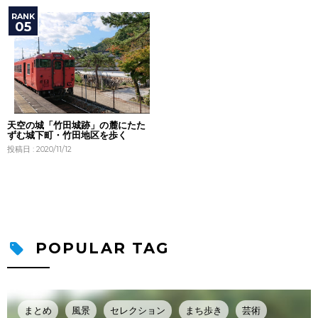
天空の城「竹田城跡」の麓にたた
ずむ城下町・竹田地区を歩く
投稿日 : 2020/11/12
POPULAR TAG
まとめ
風景
セレクション
まち歩き
芸術