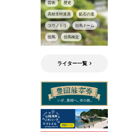
芸術
歴史
高校生特派員
鉱石の道
コウノトリ
但馬ドーム
但馬
但馬検定
ライター一覧