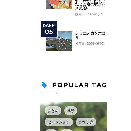
たじま道の駅グル
メ旅④～
投稿日 : 2022/01/30
シロエノカタホコ
リ
投稿日 : 2026/08/03
POPULAR TAG
まとめ
風景
セレクション
まち歩き