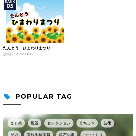
たんとう ひまわりまつり
投稿日 : 2026/08/06
POPULAR TAG
まとめ
風景
セレクション
まち歩き
芸術
歴史
高校生特派員
鉱石の道
コウノトリ