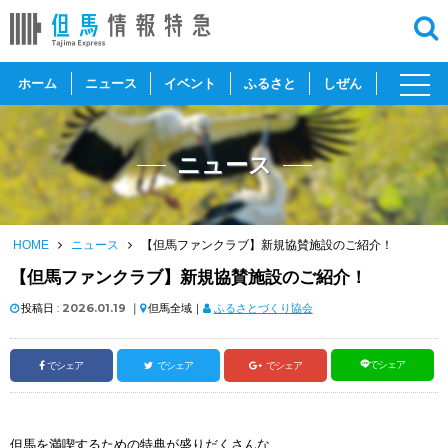
toggl
ホーム
ニュース
イベント
ふるさと
しぜん
navig
ニュース
HOME
ニュース
【但馬ファンクラブ】新規協賛施設のご紹介！
【但馬ファンクラブ】新規協賛施設のご紹介！
投稿日 :
2026.01.19
｜
但馬全域｜
ふるさとづくり協会
でシェア
でシェア
でシェア
でシェア
但馬を満喫するための特典が盛りだくさんな