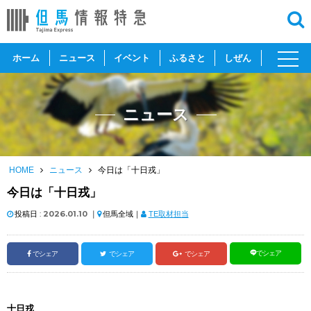
toggl
ホーム
ニュース
イベント
ふるさと
しぜん
navig
ニュース
HOME
ニュース
今日は「十日戎」
今日は「十日戎」
投稿日 :
2026.01.10
｜
但馬全域｜
TE取材担当
でシェア
でシェア
でシェア
でシェア
十日戎