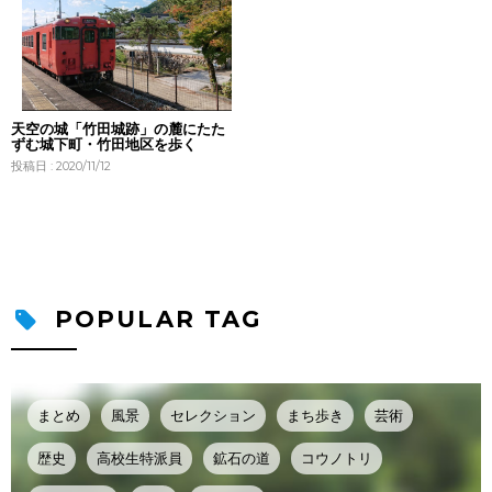
天空の城「竹田城跡」の麓にたた
ずむ城下町・竹田地区を歩く
投稿日 : 2020/11/12
POPULAR TAG
まとめ
風景
セレクション
まち歩き
芸術
歴史
高校生特派員
鉱石の道
コウノトリ