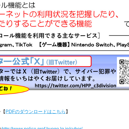
⇒【
PDFのダウンロードはこちら
】
⇒
http://www.police.pref.hyogo.lg.jp/cyber/