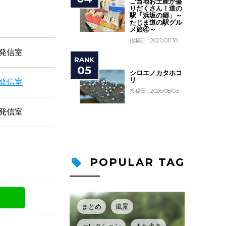
ご当地お土産が盛
りだくさん！道の
駅「浜坂の郷」～
たじま道の駅グル
メ旅④～
投稿日 : 2022/01/30
発信室
シロエノカタホコ
リ
発信室
投稿日 : 2026/08/03
発信室
POPULAR TAG
まとめ
風景