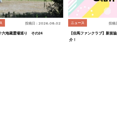
ス
ニュース
投稿日 :
2026.08.02
投稿日
十六地蔵霊場巡り その24
【但馬ファンクラブ】新規協
介！