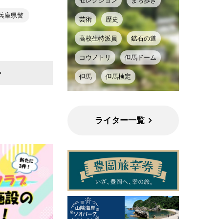
セレクション
まち歩き
兵庫県警
芸術
歴史
高校生特派員
鉱石の道
コウノトリ
但馬ドーム
但馬
但馬検定
ライター一覧