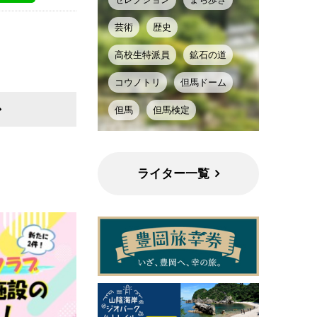
芸術
歴史
高校生特派員
鉱石の道
コウノトリ
但馬ドーム
但馬
但馬検定
ライター一覧