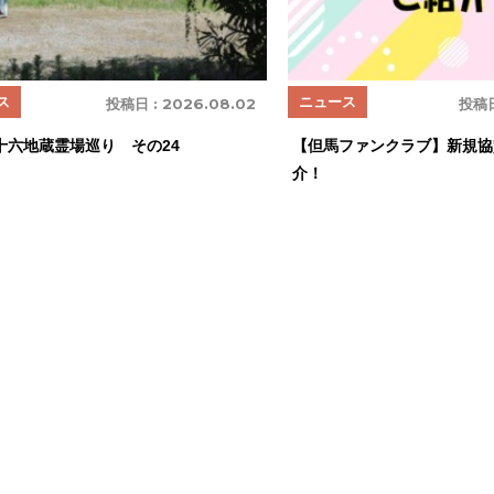
ス
ニュース
投稿日 :
2026.08.02
投稿日
十六地蔵霊場巡り その24
【但馬ファンクラブ】新規協
介！