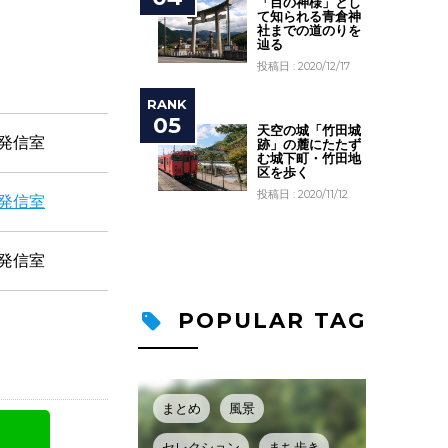
「目の神様」とし
て知られる青倉神
社までの道のりを
辿る
投稿日 : 2020/12/17
天空の城「竹田城
発信室
跡」の麓にたたず
む城下町・竹田地
区を歩く
投稿日 : 2020/11/12
発信室
発信室
POPULAR TAG
まとめ
風景
セレクション
まち歩き