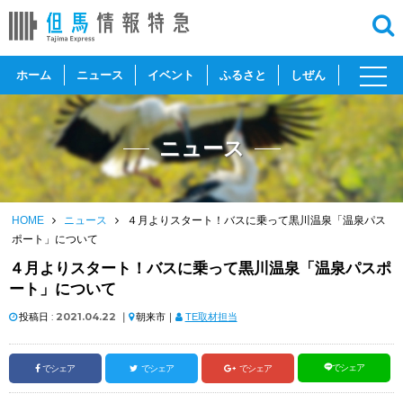
toggl
ホーム
ニュース
イベント
ふるさと
しぜん
navig
ニュース
HOME
ニュース
４月よりスタート！バスに乗って黒川温泉「温泉パス
ポート」について
４月よりスタート！バスに乗って黒川温泉「温泉パスポ
ート」について
投稿日 :
2021.04.22
｜
朝来市｜
TE取材担当
でシェア
でシェア
でシェア
でシェア