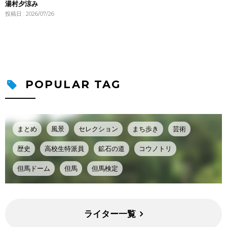
湯村夕涼み
投稿日 : 2026/07/26
POPULAR TAG
まとめ
風景
セレクション
まち歩き
芸術
歴史
高校生特派員
鉱石の道
コウノトリ
但馬ドーム
但馬
但馬検定
ライター一覧