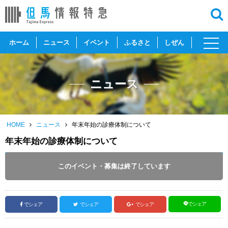
toggl
ホーム
ニュース
イベント
ふるさと
しぜん
navig
ニュース
HOME
ニュース
年末年始の診療体制について
年末年始の診療体制について
～
2021
.
01.03
このイベント・募集は終了しています
投稿日 :
2020.12.27
｜
但馬全域｜
TE取材担当
でシェア
でシェア
でシェア
でシェア