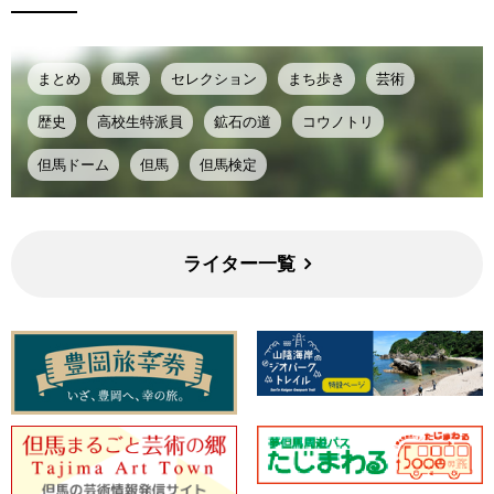
まとめ
風景
セレクション
まち歩き
芸術
歴史
高校生特派員
鉱石の道
コウノトリ
但馬ドーム
但馬
但馬検定
ライター一覧