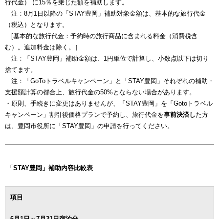
行代金） に15％を乗じた額を補助します。
注：8月1日以降の「STAY豊岡」補助対象金額は、基本的な旅行代金
（税込）となります。
[基本的な旅行代金：予約時の旅行商品に含まれる料金（消費税含
む）。追加料金は除く。］
注：「STAY豊岡」補助金額は、1円単位で計算し、小数点以下は切り
捨てます。
注：「GoToトラベルキャンペーン」と「STAY豊岡」それぞれの補助・
支援額計算の都合上、旅行代金の50%とならない場合があります。
・原則、手続きに変更はありませんが、「STAY豊岡」を「Gotoトラベル
キャンペーン」割引後価格プランで予約し、旅行代金を
事前決済し
た方
は、豊岡市役所に「STAY豊岡」の申請を行ってください。
「STAY豊岡」補助内容比較表
項目
6月1日～7月31日宿泊分