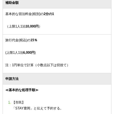
補助金額
基本的な宿泊料金(税別)の
2分の1
（上限1人1泊
10,000円
）
旅行代金(税込)の
15％
(上限1人1泊
6,000円
)
注：1円単位で計算（小数点以下は切捨て）
申請方法
≪基本的な処理手順≫
【市民】
「STAY豊岡」と伝えて予約する。