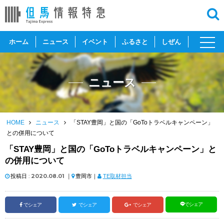
toggl
ホーム
ニュース
イベント
ふるさと
しぜん
navig
ニュース
HOME
ニュース
「STAY豊岡」と国の「GoToトラベルキャンペーン」
との併用について
「STAY豊岡」と国の「GoToトラベルキャンペーン」と
の併用について
投稿日 :
2020.08.01
｜
豊岡市｜
TE取材担当
でシェア
でシェア
でシェア
でシェア