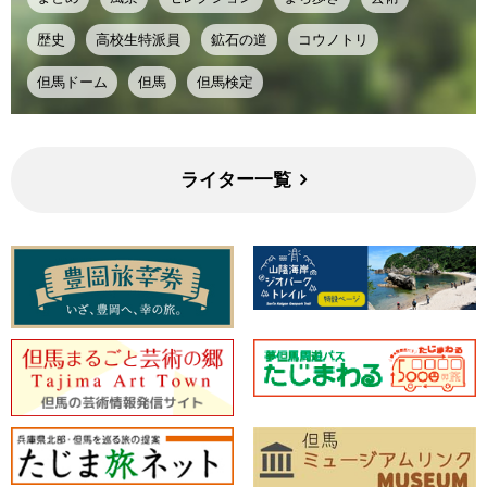
歴史
高校生特派員
鉱石の道
コウノトリ
但馬ドーム
但馬
但馬検定
ライター一覧