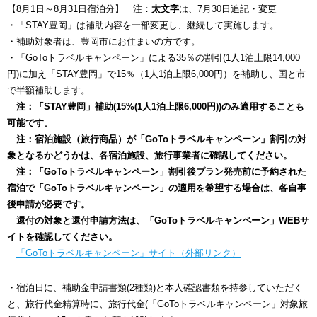
【8月1日～8月31日宿泊分】 注：
太文字
は、7月30日追記・変更
・「STAY豊岡」は補助内容を一部変更し、継続して実施します。
・補助対象者は、豊岡市にお住まいの方です。
・「GoToトラベルキャンペーン」による35％の割引(1人1泊上限14,000
円)に加え「STAY豊岡」で15％（1人1泊上限6,000円）を補助し、国と市
で半額補助します。
注：「STAY豊岡」補助(15%(1人1泊上限6,000円))のみ適用することも
可能です。
注：宿泊施設（旅行商品）が「GoToトラベルキャンペーン」割引の対
象となるかどうかは、各宿泊施設、旅行事業者に確認してください。
注：「GoToトラベルキャンペーン」割引後プラン発売前に予約された
宿泊で「GoToトラベルキャンペーン」の適用を希望する場合は、各自事
後申請が必要です。
還付の対象と還付申請方法は、「GoToトラベルキャンペーン」WEBサ
イトを確認してください。
「GoToトラベルキャンペーン」サイト（外部リンク）
・宿泊日に、補助金申請書類(2種類)と本人確認書類を持参していただく
と、旅行代金精算時に、旅行代金(「GoToトラベルキャンペーン」対象旅