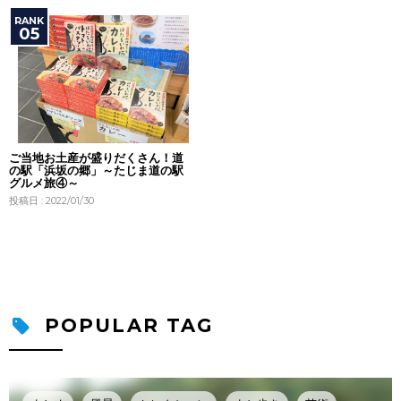
ご当地お土産が盛りだくさん！道
の駅「浜坂の郷」～たじま道の駅
グルメ旅④～
投稿日 : 2022/01/30
POPULAR TAG