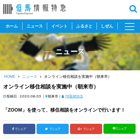
toggl
ホーム
ニュース
イベント
ふるさと
しぜん
navig
ニュース
HOME
ニュース
オンライン移住相談を実施中（朝来市）
オンライン移住相談を実施中（朝来市）
投稿日 :
2020.06.03
｜
朝来市｜
TE取材担当
「ZOOM」を使って、移住相談をオンラインで行います！
でシェア
でシェア
でシェア
でシェア