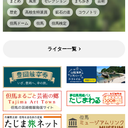
まとめ
風景
セレクション
まち歩き
芸術
歴史
高校生特派員
鉱石の道
コウノトリ
但馬ドーム
但馬
但馬検定
ライター一覧