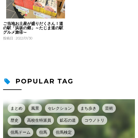
ご当地お土産が盛りだくさん！道
の駅「浜坂の郷」～たじま道の駅
グルメ旅④～
投稿日 : 2022/01/30
POPULAR TAG
まとめ
風景
セレクション
まち歩き
芸術
歴史
高校生特派員
鉱石の道
コウノトリ
但馬ドーム
但馬
但馬検定