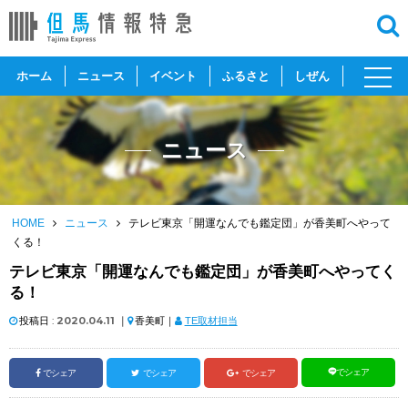
toggl
ホーム
ニュース
イベント
ふるさと
しぜん
navig
ニュース
HOME
ニュース
テレビ東京「開運なんでも鑑定団」が香美町へやって
くる！
テレビ東京「開運なんでも鑑定団」が香美町へやってく
る！
投稿日 :
2020.04.11
｜
香美町｜
TE取材担当
でシェア
でシェア
でシェア
でシェア