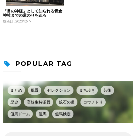
「目の神様」として知られる青倉
神社までの道のりを辿る
投稿日 : 2020/12/17
POPULAR TAG
まとめ
風景
セレクション
まち歩き
芸術
歴史
高校生特派員
鉱石の道
コウノトリ
但馬ドーム
但馬
但馬検定