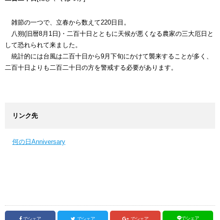
雑節の一つで、立春から数えて220日目。
八朔(旧暦8月1日)・二百十日とともに天候が悪くなる農家の三大厄日と
して恐れられて来ました。
統計的には台風は二百十日から9月下旬にかけて襲来することが多く、
二百十日よりも二百二十日の方を警戒する必要があります。
リンク先
何の日Anniversary
でシェア
でシェア
でシェア
でシェア