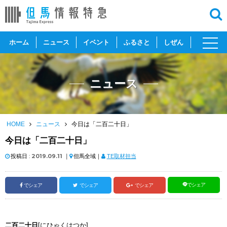
toggl
ホーム
ニュース
イベント
ふるさと
しぜん
navig
ニュース
HOME
ニュース
今日は「二百二十日」
今日は「二百二十日」
投稿日 :
2019.09.11
｜
但馬全域｜
TE取材担当
でシェア
でシェア
でシェア
でシェア
二百二十日
[にひゃくはつか]