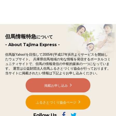
但馬情報特急
について
- About Tajima Express -
但馬版Yahoo!を目指して2005年(平成17年)6月よりサービスを開始し
たウェブサイト。
兵庫県但馬地域の旬な情報を発信するポータルコミ
ュニティサイトで、
但馬の情報発信の中枢的媒体の一つになっていま
す。
運営は公益財団法人但馬ふるさとづくり協会が行っております。
当サイトに掲載されたい情報は下記よりお申し込みください。
掲載お申し込み
ふるさとづくり協会ページ
Follow Us