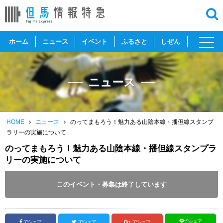
toggl
ホーム
ニュース
イベント
ふるさと
しぜん
navig
ニュース
HOME
ニュース
のってまもろう！魅力ある山陰本線・播但線スタンプ
ラリーの実施について
のってまもろう！魅力ある山陰本線・播但線スタンプラ
リーの実施について
～
2020
.
01.31
このイベント・募集は終了しています
投稿日 :
2019.08.01
｜
但馬全域｜
TE取材担当
でシェア
でシェア
でシェア
でシェア