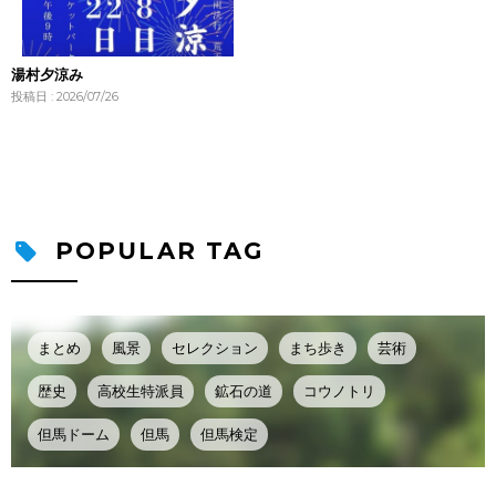
湯村夕涼み
投稿日 : 2026/07/26
POPULAR TAG
まとめ
風景
セレクション
まち歩き
芸術
歴史
高校生特派員
鉱石の道
コウノトリ
但馬ドーム
但馬
但馬検定