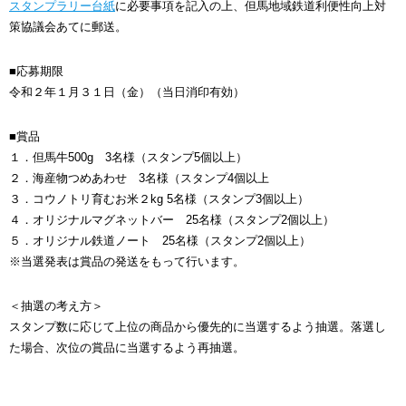
スタンプラリー台紙
に必要事項を記入の上、但馬地域鉄道利便性向上対
策協議会あてに郵送。
■応募期限
令和２年１月３１日（金）（当日消印有効）
■賞品
１．但馬牛500g 3名様（スタンプ5個以上）
２．海産物つめあわせ 3名様（スタンプ4個以上
３．コウノトリ育むお米２kg 5名様（スタンプ3個以上）
４．オリジナルマグネットバー 25名様（スタンプ2個以上）
５．オリジナル鉄道ノート 25名様（スタンプ2個以上）
※当選発表は賞品の発送をもって行います。
＜抽選の考え方＞
スタンプ数に応じて上位の商品から優先的に当選するよう抽選。落選し
た場合、次位の賞品に当選するよう再抽選。