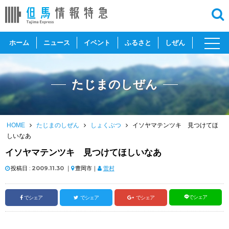
toggl
ホーム
ニュース
イベント
ふるさと
しぜん
navig
たじまのしぜん
HOME
たじまのしぜん
しょくぶつ
イソヤマテンツキ 見つけてほ
しいなあ
イソヤマテンツキ 見つけてほしいなあ
投稿日 :
2009.11.30
｜
豊岡市｜
菅村
でシェア
でシェア
でシェア
でシェア