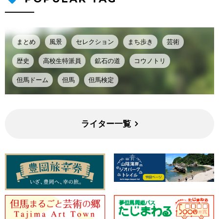
まとめ
風景
セレクション
まち歩き
芸術
歴史
高校生特派員
鉱石の道
コウノトリ
但馬ドーム
但馬
但馬検定
ライター一覧