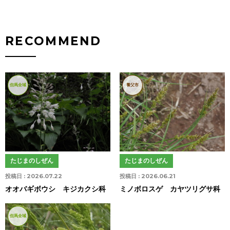
RECOMMEND
但馬全域
養父市
たじまのしぜん
たじまのしぜん
投稿日 :
2026.07.22
投稿日 :
2026.06.21
オオバギボウシ キジカクシ科
ミノボロスゲ カヤツリグサ科
但馬全域