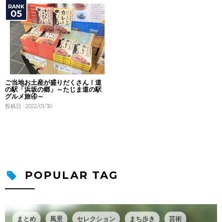
ご当地お土産が盛りだくさん！道
の駅「浜坂の郷」～たじま道の駅
グルメ旅④～
投稿日 : 2022/01/30
POPULAR TAG
まとめ
風景
セレクション
まち歩き
芸術