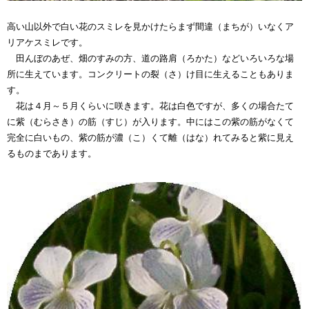
高い山以外で白い花のスミレを見かけたらまず間違（まちが）いなくア
リアケスミレです。
田んぼのあぜ、畑のすみの方、道の路肩（ろかた）などいろいろな場
所に生えています。コンクリートの裂（さ）け目に生えることもありま
す。
花は４月～５月くらいに咲きます。花は白色ですが、多くの場合たて
に紫（むらさき）の筋（すじ）が入ります。中にはこの紫の筋がなくて
完全に白いもの、紫の筋が濃（こ）くて離（はな）れてみると紫に見え
るものまであります。