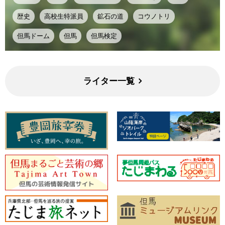
歴史
高校生特派員
鉱石の道
コウノトリ
但馬ドーム
但馬
但馬検定
ライター一覧