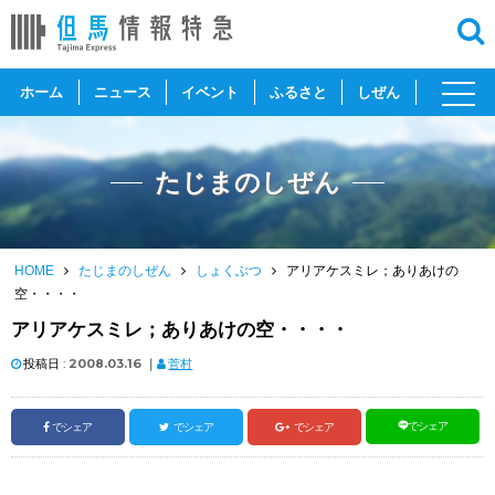
toggl
ホーム
ニュース
イベント
ふるさと
しぜん
navig
たじまのしぜん
HOME
たじまのしぜん
しょくぶつ
アリアケスミレ；ありあけの
空・・・・
アリアケスミレ；ありあけの空・・・・
投稿日 :
2008.03.16
｜
菅村
でシェア
でシェア
でシェア
でシェア