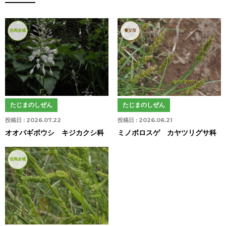
但馬全域
養父市
たじまのしぜん
たじまのしぜん
投稿日 :
2026.07.22
投稿日 :
2026.06.21
オオバギボウシ キジカクシ科
ミノボロスゲ カヤツリグサ科
但馬全域