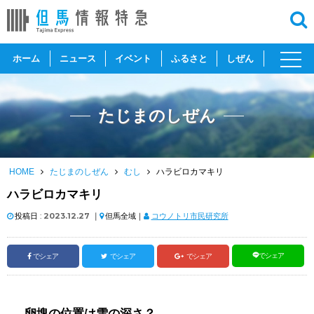
toggl
ホーム
ニュース
イベント
ふるさと
しぜん
navig
たじまのしぜん
HOME
たじまのしぜん
むし
ハラビロカマキリ
ハラビロカマキリ
投稿日 :
2023.12.27
｜
但馬全域｜
コウノトリ市民研究所
でシェア
でシェア
でシェア
でシェア
卵塊の位置は雪の深さ？