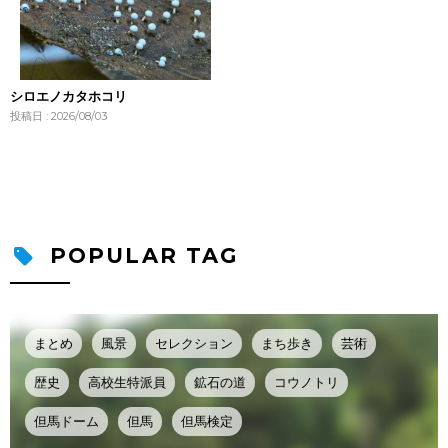
シロエノカタホコリ
投稿日 : 2026/08/03
POPULAR TAG
まとめ
風景
セレクション
まち歩き
芸術
歴史
高校生特派員
鉱石の道
コウノトリ
但馬ドーム
但馬
但馬検定