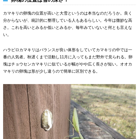
カマキリの卵塊の位置が高いと大雪というのは本当なのだろうか。良く
分からないが、統計的に整理している人もあるらしい。今年は微妙な高
さ。これを高いとみるか低いとみるか、毎年みていないと何とも言えな
い。
ハラビロカマキリはバランスが良い体形をしていてカマキリの中では一
番の人気者。秋遅くまで活動し11月に入ってもまだ野外で見られる。卵
塊はチョウセンカマキリに似ているが幅がやや広く長さが短い。オオカ
マキリの卵塊は形が少し違うので簡単に区別できる。