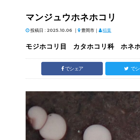
マンジュウホネホコリ
投稿日 :
2025.10.06
｜
豊岡市｜
稲葉
モジホコリ目 カタホコリ科 ホネホコリ属 Di
でシェア
でシ