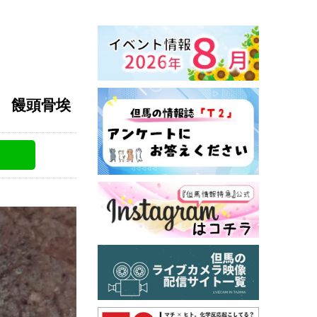
s. 饅頭骨埃