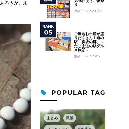
第48回あさご夏祭
であろうが、未
り
投稿日 : 2026/08/05
ご当地お土産が盛
りだくさん！道の
駅「浜坂の郷」～
たじま道の駅グル
メ旅④～
投稿日 : 2022/01/30
POPULAR TAG
まとめ
風景