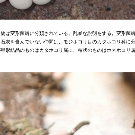
き物は変形菌綱に分類されている。乱暴な説明をする。変形菌
は石灰を含んでいない仲間は、モジホコリ目のカタホコリ科に
が星形結晶のものはカタホコリ属に、粒状のものはホネホコリ