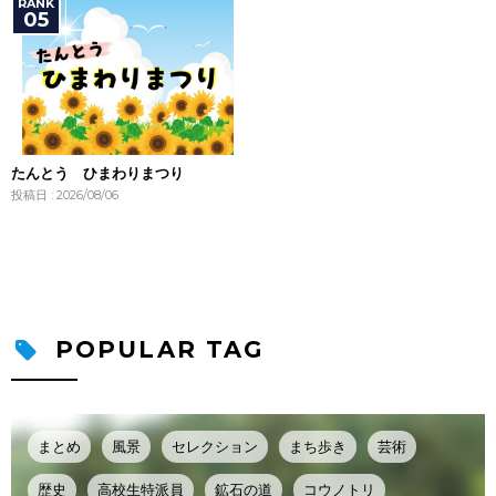
たんとう ひまわりまつり
投稿日 : 2026/08/06
POPULAR TAG
まとめ
風景
セレクション
まち歩き
芸術
歴史
高校生特派員
鉱石の道
コウノトリ