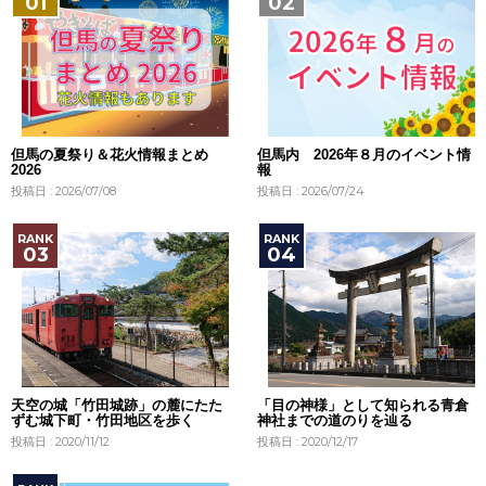
但馬の夏祭り＆花火情報まとめ
但馬内 2026年８月のイベント情
2026
報
投稿日 : 2026/07/08
投稿日 : 2026/07/24
天空の城「竹田城跡」の麓にたた
「目の神様」として知られる青倉
ずむ城下町・竹田地区を歩く
神社までの道のりを辿る
投稿日 : 2020/11/12
投稿日 : 2020/12/17