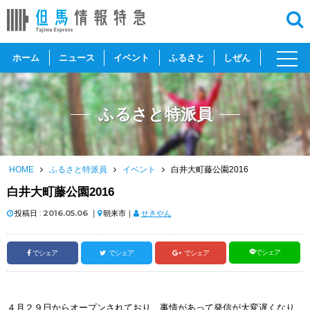
toggl
ホーム
ニュース
イベント
ふるさと
しぜん
navig
ふるさと特派員
HOME
ふるさと特派員
イベント
白井大町藤公園2016
白井大町藤公園2016
投稿日 :
2016.05.06
｜
朝来市｜
せきやん
でシェア
でシェア
でシェア
でシェア
４月２９日からオープンされており、事情があって発信が大変遅くなり