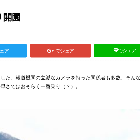
り開園
でシェア
ェア
でシェア
ました。報道機関の立派なカメラを持った関係者も多数。そん
の早さではおそらく一番乗り（？）。