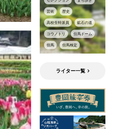
セレクション
まち歩き
芸術
歴史
高校生特派員
鉱石の道
コウノトリ
但馬ドーム
但馬
但馬検定
ライター一覧