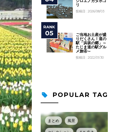
シロエノカタホコ
リ
投稿日 : 2026/08/03
ご当地お土産が盛
りだくさん！道の
駅「浜坂の郷」～
たじま道の駅グル
メ旅④～
投稿日 : 2022/01/30
POPULAR TAG
まとめ
風景