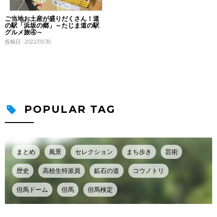
ご当地お土産が盛りだくさん！道
の駅「浜坂の郷」～たじま道の駅
グルメ旅④～
投稿日 : 2022/01/30
POPULAR TAG
まとめ
風景
セレクション
まち歩き
芸術
歴史
高校生特派員
鉱石の道
コウノトリ
但馬ドーム
但馬
但馬検定