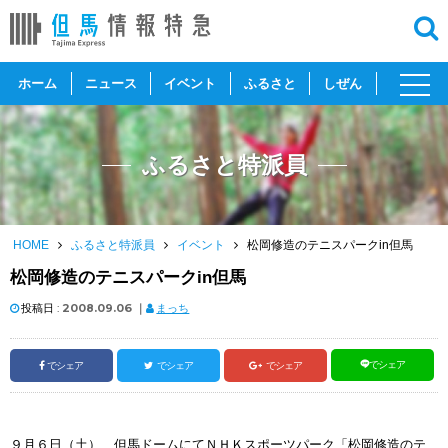
toggl
ホーム
ニュース
イベント
ふるさと
しぜん
navig
ふるさと特派員
HOME
ふるさと特派員
イベント
松岡修造のテニスパークin但馬
松岡修造のテニスパークin但馬
投稿日 :
2008.09.06
｜
まっち
でシェア
でシェア
でシェア
でシェア
９月６日（土）、但馬ドームにてＮＨＫスポーツパーク「松岡修造のテ