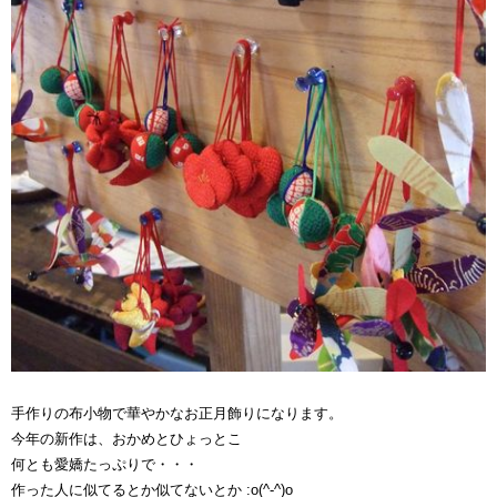
手作りの布小物で華やかなお正月飾りになります。
今年の新作は、おかめとひょっとこ
何とも愛嬌たっぷりで・・・
作った人に似てるとか似てないとか :o(^-^)o