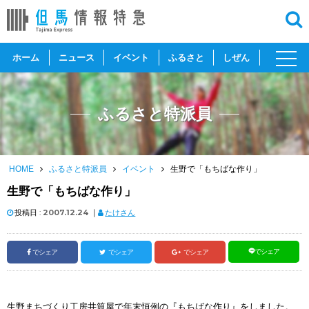
toggl
ホーム
ニュース
イベント
ふるさと
しぜん
navig
ふるさと特派員
HOME
ふるさと特派員
イベント
生野で「もちばな作り」
生野で「もちばな作り」
投稿日 :
2007.12.24
｜
たけさん
でシェア
でシェア
でシェア
でシェア
生野まちづくり工房井筒屋で年末恒例の『もちばな作り』をしました。