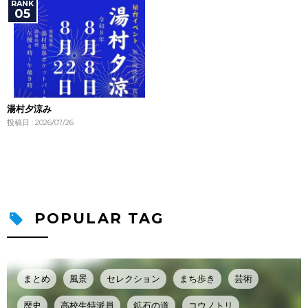
湯村夕涼み
投稿日 : 2026/07/26
POPULAR TAG
まとめ
風景
セレクション
まち歩き
芸術
歴史
高校生特派員
鉱石の道
コウノトリ