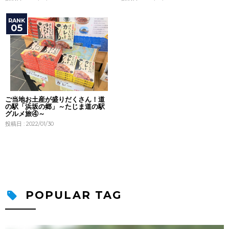
ご当地お土産が盛りだくさん！道
の駅「浜坂の郷」～たじま道の駅
グルメ旅④～
投稿日 : 2022/01/30
POPULAR TAG