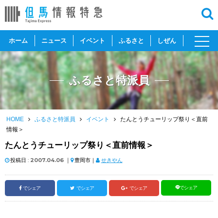
toggl
ホーム
ニュース
イベント
ふるさと
しぜん
navig
ふるさと特派員
HOME
ふるさと特派員
イベント
たんとうチューリップ祭り＜直前
情報＞
たんとうチューリップ祭り＜直前情報＞
投稿日 :
2007.04.06
｜
豊岡市｜
せきやん
でシェア
でシェア
でシェア
でシェア