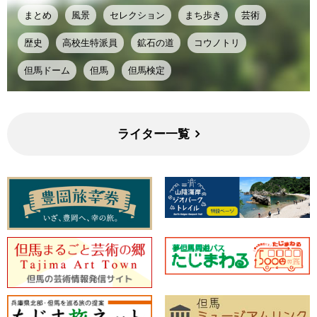
まとめ
風景
セレクション
まち歩き
芸術
歴史
高校生特派員
鉱石の道
コウノトリ
但馬ドーム
但馬
但馬検定
ライター一覧