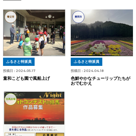
養父市
豊岡市
ふるさと特派員
ふるさと特派員
投稿日 :
2024.05.17
投稿日 :
2024.04.18
童和こども園で風船上げ
色鮮やかなチューリップたちが
おでむかえ
但馬全域