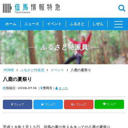
toggl
ホーム
ニュース
イベント
ふるさと
しぜん
navig
ふるさと特派員
HOME
ふるさと特派員
イベント
八鹿の夏祭り
八鹿の夏祭り
投稿日 :
2006.07.16
｜
豊岡市｜
まっち
でシェア
でシェア
でシェア
でシェア
平成１８年７月１５日、但馬の夏の先人をきっての八鹿の夏祭り。