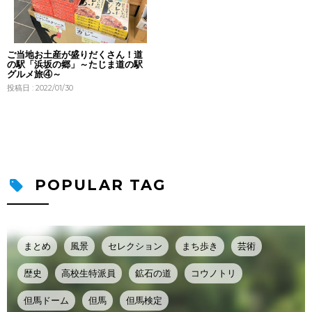
ご当地お土産が盛りだくさん！道
の駅「浜坂の郷」～たじま道の駅
グルメ旅④～
投稿日 : 2022/01/30
POPULAR TAG
まとめ
風景
セレクション
まち歩き
芸術
歴史
高校生特派員
鉱石の道
コウノトリ
但馬ドーム
但馬
但馬検定