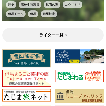
歴史
高校生特派員
鉱石の道
コウノトリ
但馬ドーム
但馬
但馬検定
ライター一覧