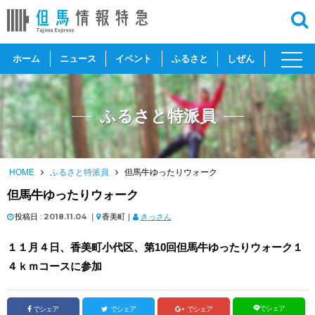
toggl
ホーム
ニュース
イベント
ふるさと
しぜん
navig
ふるさと特派員
HOME
ふるさと特派員
但馬牛ゆったりウォーク
但馬牛ゆったりウォーク
投稿日 :
2018.11.04
｜
香美町｜
きっさん
１１月４日、香美町小代区、第10回但馬牛ゆったりウォーク１
４ｋｍコースに参加
でシェア
でシェア
でシェア
でシェア