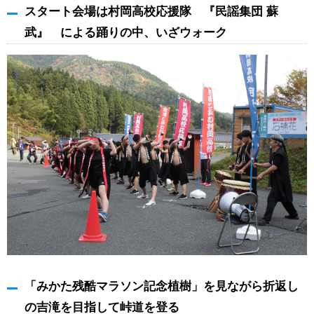
スタート会場は村岡高校応援隊 『民謡集団 蘇
武』 による踊りの中、いざウォーク
「みかた残酷マラソン記念植樹」を見ながら折返し
の吉滝を目指して峠道を登る