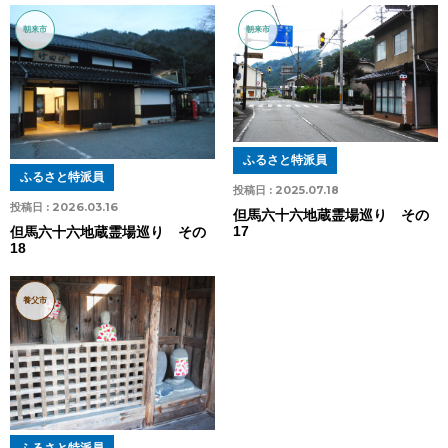
朝来市
朝来市
ふるさと特派員
ふるさと特派員
投稿日 :
2025.07.18
投稿日 :
2026.03.16
但馬六十六地蔵霊場巡り その
17
但馬六十六地蔵霊場巡り その
18
養父市