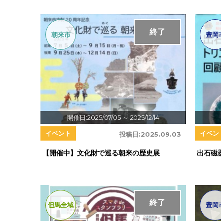
終了
朝来市
豊岡
開催日:2025/07/05
～ 2025/12/14
イベント
イベン
投稿日:
2025.09.03
【開催中】文化財で巡る朝来の歴史展
出石磁
終了
但馬全域
豊岡