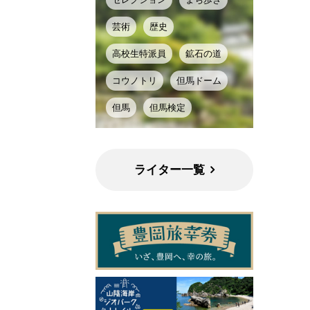
芸術
歴史
高校生特派員
鉱石の道
コウノトリ
但馬ドーム
但馬
但馬検定
ライター一覧