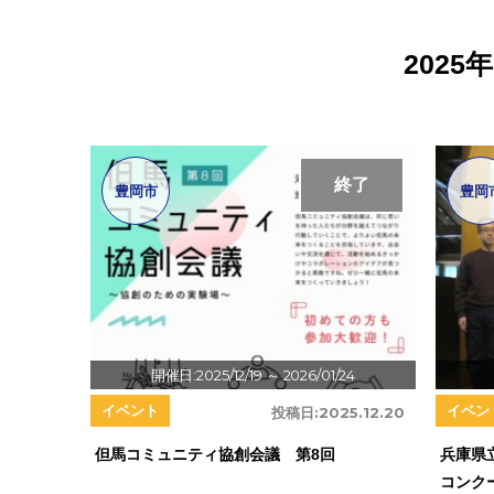
202
終了
豊岡市
豊岡
開催日:2025/12/19
～ 2026/01/24
イベント
イベン
投稿日:
2025.12.20
但馬コミュニティ協創会議 第8回
兵庫県
コンク