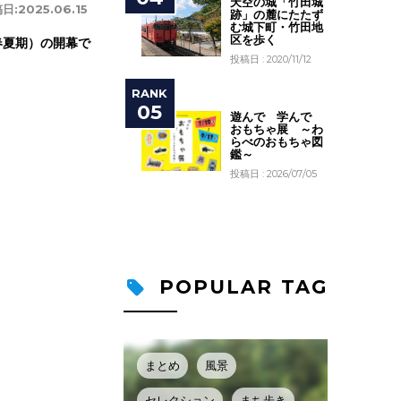
天空の城「竹田城
日:
2025.06.15
跡」の麓にたたず
む城下町・竹田地
区を歩く
春夏期）の開幕で
投稿日 : 2020/11/12
遊んで 学んで
おもちゃ展 ～わ
らべのおもちゃ図
鑑～
投稿日 : 2026/07/05
POPULAR TAG
まとめ
風景
セレクション
まち歩き