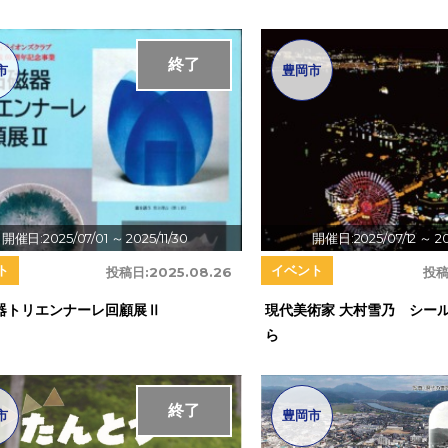
終了
市
豊岡市
開催日:2025/07/01
～ 2025/11/30
開催日:2025/07/12
～ 20
ト
イベント
投稿日:
2025.08.26
投稿
器トリエンナーレ回顧展Ⅱ
現代美術家 大村雪乃 シー
ら
終了
市
豊岡市