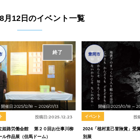
5年8月12日のイベント一覧
終了
市
豊岡市
開催日:2025/12/18
～ 2026/01/13
開催日:2025/10/18
～ 2
ト
イベント
投稿日:
2025.12.23
投
立姫路労働会館 第２０回お仕事川柳
2024「植村直己冒険賞」受賞
ール作品展（但馬ドーム）
別展