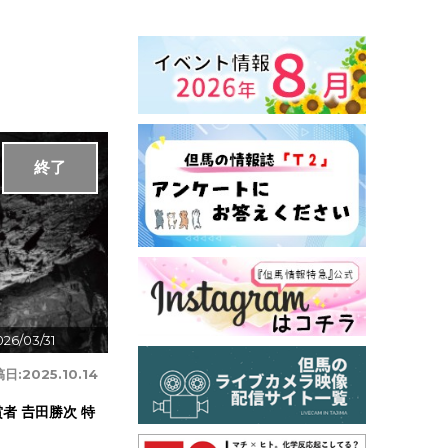
終了
026/03/31
稿日:
2025.10.14
者 𠮷田勝次 特