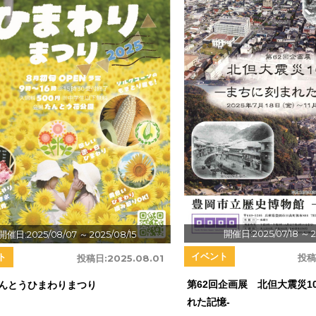
開催日:2025/07/18
～ 2
開催日:2025/08/07
～ 2025/08/15
イベント
ト
投稿
投稿日:
2025.08.01
第62回企画展 北但大震災1
5たんとうひまわりまつり
れた記憶-