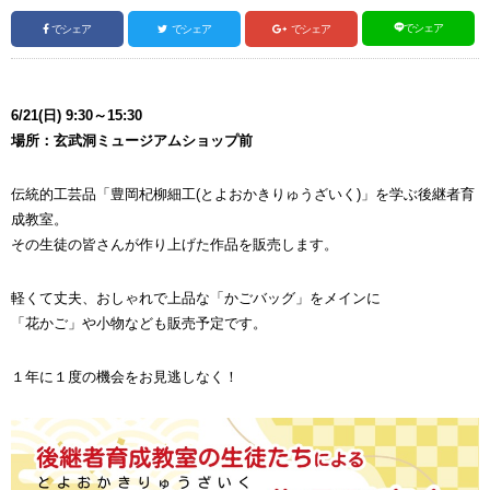
でシェア
でシェア
でシェア
でシェア
6/21(日) 9:30～15:30
場所：玄武洞ミュージアムショップ前
伝統的工芸品「豊岡杞柳細工(とよおかきりゅうざいく)」を学ぶ後継者育
成教室。
その生徒の皆さんが作り上げた作品を販売します。
軽くて丈夫、おしゃれで上品な「かごバッグ」をメインに
「花かご」や小物なども販売予定です。
１年に１度の機会をお見逃しなく！