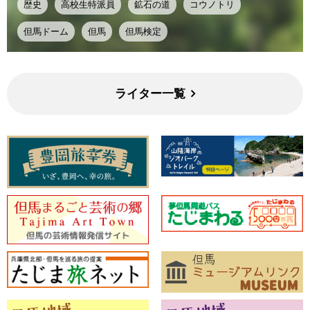
歴史
高校生特派員
鉱石の道
コウノトリ
但馬ドーム
但馬
但馬検定
ライター一覧