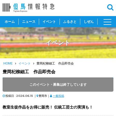
toggl
ホーム
ニュース
イベント
ふるさと
しぜん
navig
イベント
HOME
イベント
豊岡杞柳細工 作品即売会
豊岡杞柳細工 作品即売会
開催日 :
2026
.
06.21
～
2026
.
06.21
このイベント・募集は終了しています
開催時間 : 9:30 ～ 15:30
投稿日 :
2026.06.15
｜
豊岡市｜
一般投稿
教室生徒作品をお得に販売！ 伝統工芸士の実演も！