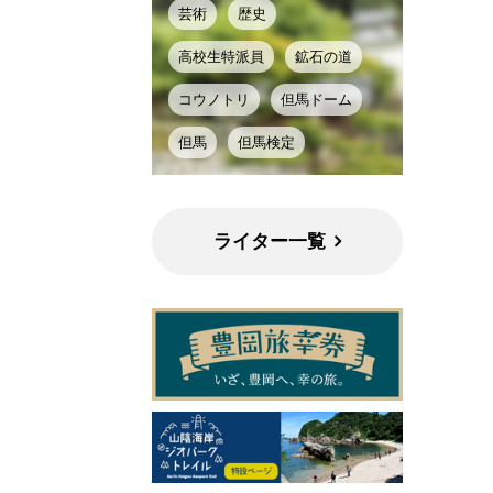
芸術
歴史
高校生特派員
鉱石の道
コウノトリ
但馬ドーム
但馬
但馬検定
ライター一覧