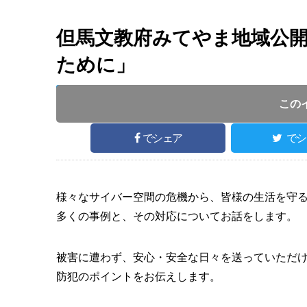
但馬文教府みてやま地域公
ために」
投稿日 :
開催日 :
2026
.
06.26
～
2026
.
06.26
この
でシェア
でシ
様々なサイバー空間の危機から、皆様の生活を守
多くの事例と、その対応についてお話をします。
被害に遭わず、安心・安全な日々を送っていただ
防犯のポイントをお伝えします。