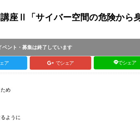
開講座Ⅱ「サイバー空間の危険から
2026.05.23
｜
但馬全域｜
ふるさとづくり協会
イベント・募集は終了しています
でシェア
ェア
でシェア
るため
けるように