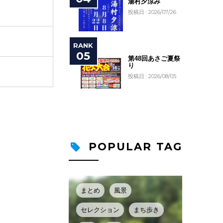
湯村夕涼み
投稿日 : 2026/07/26
第48回あさご夏祭
り
投稿日 : 2026/08/05
POPULAR TAG
まとめ
風景
セレクション
まち歩き