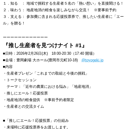
１．知る ： 地域で挑戦する生産者５名の「熱い想い」を直接聞ける！
２．味わう： 地産地消の軽食を楽しみながら交流！ ※要事前予約
３．支える： 参加費に含まれる応援投票券で、推したい生産者に「エー
ル」を贈る！
ーーーーーーーーーーーー
『推し生産者を見つけナイト #1』
■日時：2026年2月26日(木) 18:00-20:30（17:40 開場）
■会場：豊岡劇場 大ホール(豊岡市元町10-18)
@toyogeki.jp
■内容
・生産者プレゼン「これまでの取組と今後の挑戦」
・トークセッション
テーマ：「近年の農業における悩み」「地産地消」
・推しにエール！応援投票
・地産地消の軽食提供 ※事前予約者限定
・生産者との交流タイム
■「推しにエール！応援投票」の仕組み
・来場時に応援投票券をお渡しします。