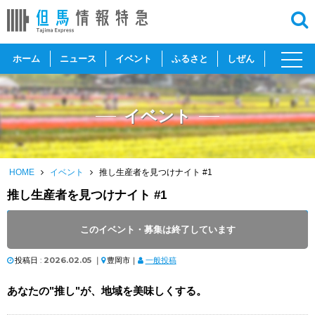
toggl
ホーム
ニュース
イベント
ふるさと
しぜん
navig
イベント
HOME
イベント
推し生産者を見つけナイト #1
推し生産者を見つけナイト #1
開催日 :
2026
.
02.26
～
2026
.
02.26
このイベント・募集は終了しています
開催時間 : 18:00 ～ 20:30
投稿日 :
2026.02.05
｜
豊岡市｜
一般投稿
あなたの"推し"が、地域を美味しくする。