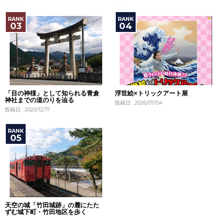
「目の神様」として知られる青倉
浮世絵×トリックアート展
神社までの道のりを辿る
投稿日 : 2026/07/04
投稿日 : 2020/12/17
天空の城「竹田城跡」の麓にたた
ずむ城下町・竹田地区を歩く