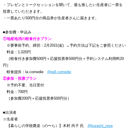
・プレゼンとトークセッションを聞いて、最も推したい生産者に一票を
投票していただきます。
・一票あたり500円分の商品券が生産者さんに届きます。
■参加費・申込み
①地産地消の軽食付きプラン
※要事前予約、締切：2月20日(金) →予約方法は下記をご参照ください
料金：1,020円
［軽食付き参加費500円＋応援投票券500円分＋予約システム利用料20
円］
軽食提供：la comedie
@pdl.comedie
②参加・投票プラン
※予約不要、当日受付
料金：700円
［参加費200円＋応援投票券500円分］
■出演者
☆生産者
【暮らしの学校農楽（の〜ら）】木村 尚子 氏
@kurashi_nora