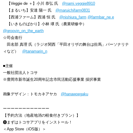
【Veggie de ＋】小川 恭弘 氏
@nami.veggie8910
【まるいち】安達 陽一 氏
@maruichifarm0831
【西浦ファーム】西浦 恒 氏
@nishiura_farm
@farmbar_ne.e
【いきものばかり】小林 壌 氏（農業研修中）
@groovin_on_the_earth
☆司会進行
田名部 真理 氏（ラジオ関西「平田オリザの舞台は但馬」パーソナリテ
ィなど）
@tanamarin_n
■主催
一般社団法人トコサ
※豊岡市新市誕生20周年記念市民活動応援事業 採択事業
画像デザイン：トモカネアヤカ
@hanawoegaku
ーーーーーーーーーーーー
【予約方法（地産地消の軽食付きプラン）】
⓿まずはトコサアプリをインストール！
＜App Store（iOS版）＞