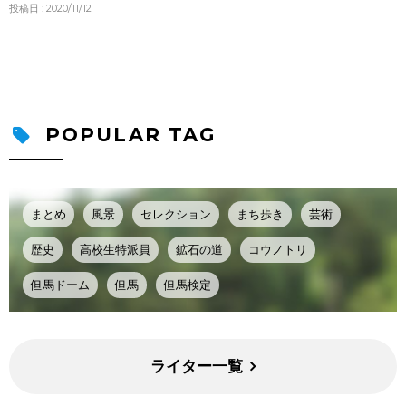
投稿日 : 2020/11/12
POPULAR TAG
まとめ
風景
セレクション
まち歩き
芸術
歴史
高校生特派員
鉱石の道
コウノトリ
但馬ドーム
但馬
但馬検定
ライター一覧