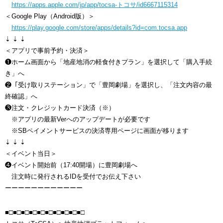
https://apps.apple.com/jp/app/
tocsa-トコサ/id6667115314
＜Google Play（Android版）＞
https://play.google.com/store/
apps/details?id=com.tocsa.app
⇣ ⇣ ⇣
＜アプリで事前予約・決済＞
❶ホーム画面から「地産地消の軽食付きプラン」を選択して「購入手続
き」へ
❷「受け取りステーション」で「豊岡劇場」を選択し、「注文内容の最
終確認」へ
❸注文・クレジットカード決済（※）
※アプリの最新Verへのアップデートが必要です
※SBペイメントサービスの決済専用ページに画面が移ります
⇣ ⇣ ⇣
＜イベント当日＞
❹イベント開始前（17:40開場）に豊岡劇場へ
注文時に発行されるIDを受付でお伝え下さい
ーーーーーーーーーーーー
■□■□■□■□■□■□■□■□■□■□