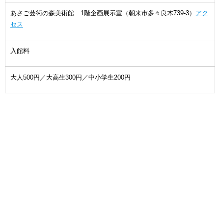
あさご芸術の森美術館 1階企画展示室（朝来市多々良木739-3）
アク
セス
入館料
大人500円／大高生300円／中小学生200円