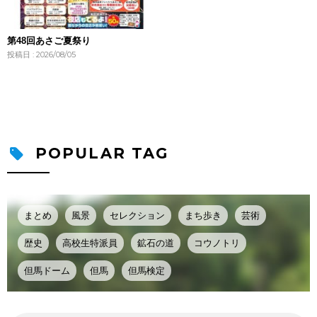
第48回あさご夏祭り
投稿日 : 2026/08/05
POPULAR TAG
まとめ
風景
セレクション
まち歩き
芸術
歴史
高校生特派員
鉱石の道
コウノトリ
但馬ドーム
但馬
但馬検定