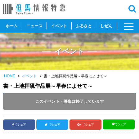
toggl
ホーム
ニュース
イベント
ふるさと
しぜん
navig
イベント
HOME
イベント
書・上地拝硯作品展～早春によせて～
書・上地拝硯作品展～早春によせて～
開催日 :
2025
.
12.06
～
2026
.
01.12
このイベント・募集は終了しています
投稿日 :
2025.12.07
｜
朝来市｜
ふるさとづくり協会
でシェア
でシェア
でシェア
でシェア