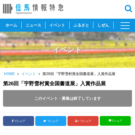
toggl
ホーム
ニュース
イベント
ふるさと
しぜん
navig
イベント
HOME
イベント
第26回「宇野雪村賞全国書道展」入賞作品展
第26回「宇野雪村賞全国書道展」入賞作品展
開催日 :
2025
.
11.18
～
2025
.
11.26
このイベント・募集は終了しています
投稿日 :
2025.11.18
｜
新温泉町｜
ふるさとづくり協会
でシェア
でシェア
でシェア
でシェア