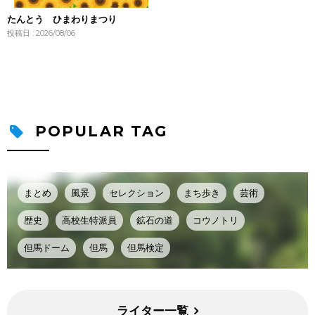
たんとう ひまわりまつり
投稿日 : 2026/08/06
POPULAR TAG
まとめ
風景
セレクション
まち歩き
芸術
歴史
高校生特派員
鉱石の道
コウノトリ
但馬ドーム
但馬
但馬検定
ライター一覧