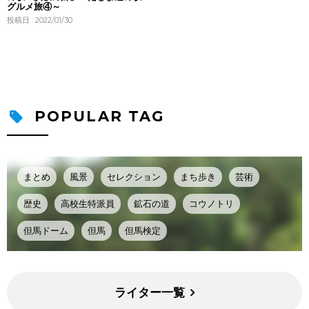
グルメ旅④～
投稿日 : 2022/01/30
POPULAR TAG
まとめ
風景
セレクション
まち歩き
芸術
歴史
高校生特派員
鉱石の道
コウノトリ
但馬ドーム
但馬
但馬検定
ライター一覧