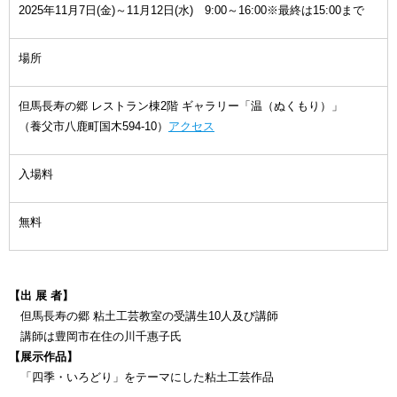
2025年11月7日(金)～11月12日(水) 9:00～16:00※最終は15:00まで
場所
但馬長寿の郷 レストラン棟2階 ギャラリー「温（ぬくもり）」
（養父市八鹿町国木594-10）
アクセス
入場料
無料
【出 展 者】
但馬長寿の郷 粘土工芸教室の受講生10人及び講師
講師は豊岡市在住の川千惠子氏
【展示作品】
「四季・いろどり」をテーマにした粘土工芸作品