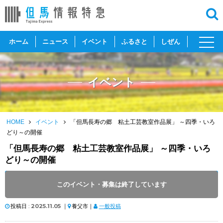
toggl
ホーム
ニュース
イベント
ふるさと
しぜん
navig
イベント
HOME
イベント
「但馬長寿の郷 粘土工芸教室作品展」 ～四季・いろ
どり～の開催
「但馬長寿の郷 粘土工芸教室作品展」 ～四季・いろ
どり～の開催
開催日 :
2025
.
11.07
～
2025
.
11.12
このイベント・募集は終了しています
開催時間 : 9:00 ～ 16:00
投稿日 :
2025.11.05
｜
養父市｜
一般投稿