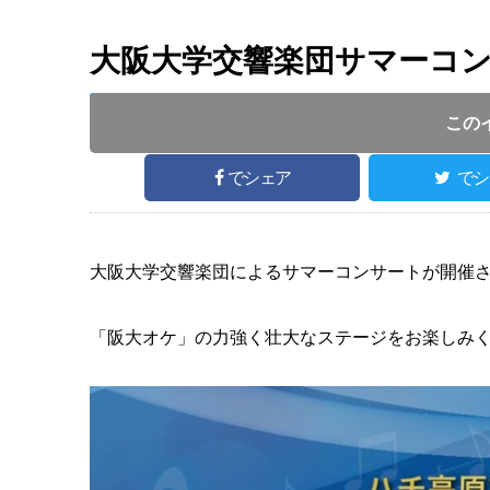
大阪大学交響楽団サマーコ
投稿日 :
開催日 :
2025
.
08.23
～
2025
.
08.23
この
でシェア
でシ
大阪大学交響楽団によるサマーコンサートが開催
「阪大オケ」の力強く壮大なステージをお楽しみ