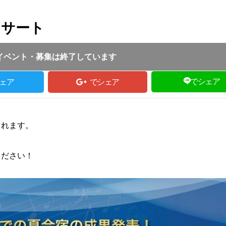
ンサート
2025.07.27
｜
養父市｜
ふるさとづくり協会
イベント・募集は終了しています
でシェア
ェア
でシェア
されます。
ください！