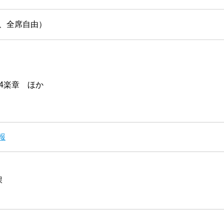
、全席自由）
、4楽章 ほか
報
課