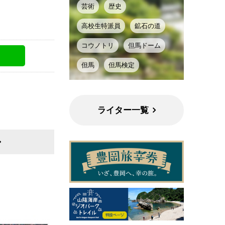
芸術
歴史
高校生特派員
鉱石の道
コウノトリ
但馬ドーム
但馬
但馬検定
ライター一覧