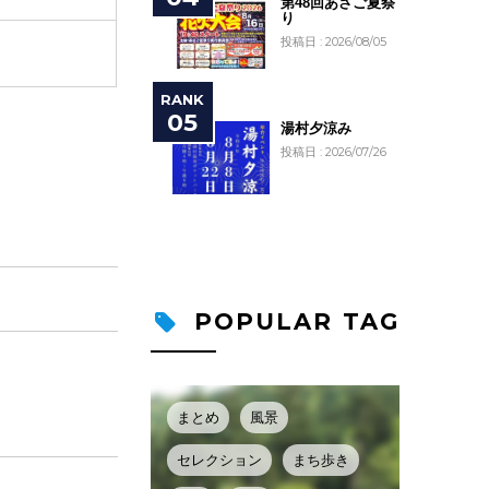
第48回あさご夏祭
り
投稿日 : 2026/08/05
湯村夕涼み
投稿日 : 2026/07/26
POPULAR TAG
まとめ
風景
セレクション
まち歩き