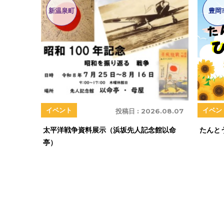
新温泉町
豊岡
イベン
イベント
投稿日 :
2026.08.07
たんと
太平洋戦争資料展示（浜坂先人記念館以命
亭）