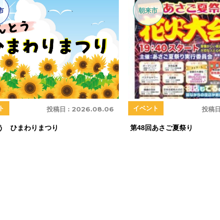
市
朝来市
ト
イベント
投稿日 :
2026.08.06
投稿日
う ひまわりまつり
第48回あさご夏祭り