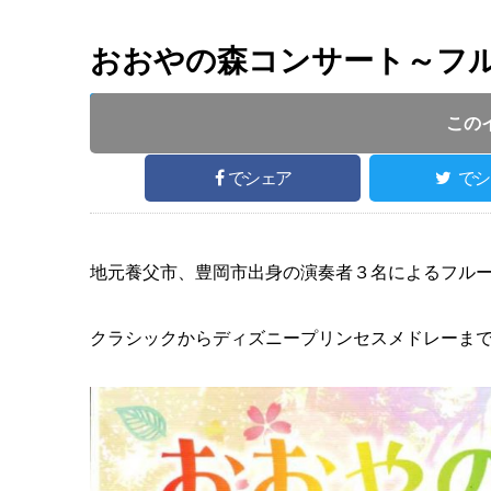
おおやの森コンサート～フ
開催日 :
2024
.
08.18
～
2024
.
08.18
開催時間 : 
この
でシェア
でシ
地元養父市、豊岡市出身の演奏者３名によるフル
クラシックからディズニープリンセスメドレーまで