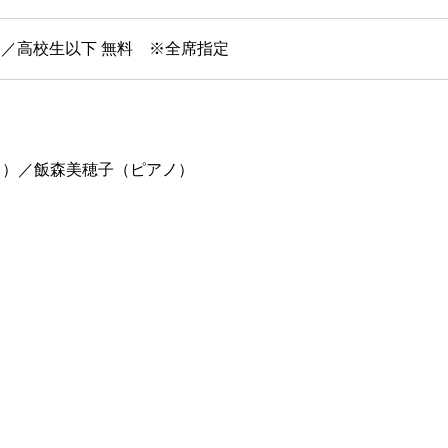
円増）／高校生以下 無料 ※全席指定
ノ）／飯森美穂子（ピアノ）