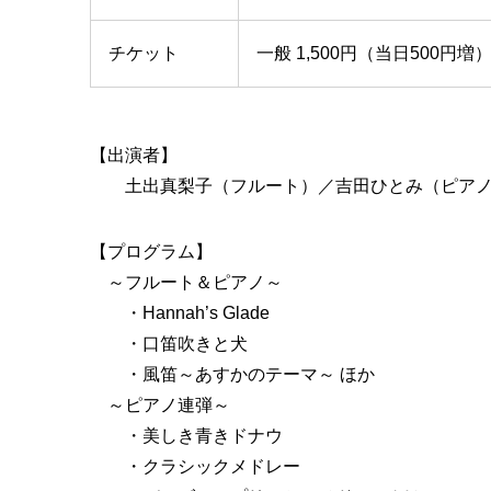
チケット
一般 1,500円（当日500
【出演者】
土出真梨子（フルート）／吉田ひとみ（ピア
【プログラム】
～フルート＆ピアノ～
・Hannah’s Glade
・口笛吹きと犬
・風笛～あすかのテーマ～ ほか
～ピアノ連弾～
・美しき青きドナウ
・クラシックメドレー