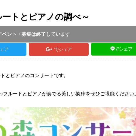
ルートとピアノの調べ～
投稿日 :
2024.08.09
｜
養父市｜
ふるさとづくり協会
14:00
イベント・募集は終了しています
でシェア
ェア
でシェア
ートとピアノのコンサートです。
♪フルートとピアノが奏でる美しい旋律をぜひご堪能ください