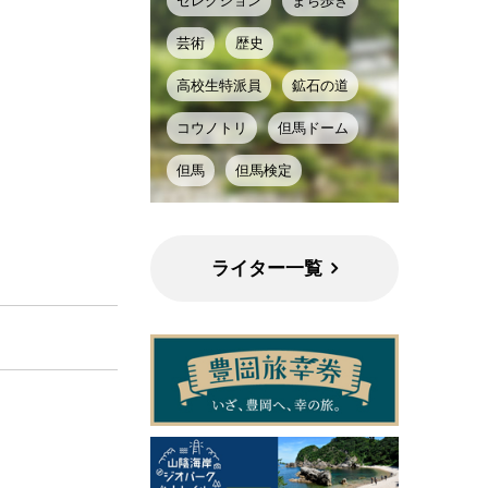
セレクション
まち歩き
芸術
歴史
高校生特派員
鉱石の道
コウノトリ
但馬ドーム
但馬
但馬検定
ライター一覧