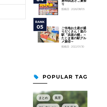
第48回あさご夏祭
り
投稿日 : 2026/08/05
ご当地お土産が盛
りだくさん！道の
駅「浜坂の郷」～
たじま道の駅グル
メ旅④～
投稿日 : 2022/01/30
POPULAR TAG
まとめ
風景