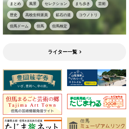
まとめ
風景
セレクション
まち歩き
芸術
歴史
高校生特派員
鉱石の道
コウノトリ
但馬ドーム
但馬
但馬検定
ライター一覧