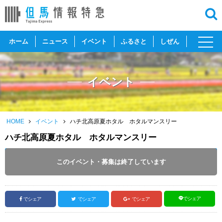
toggl
ホーム
ニュース
イベント
ふるさと
しぜん
navig
イベント
HOME
イベント
ハチ北高原夏ホタル ホタルマンスリー
ハチ北高原夏ホタル ホタルマンスリー
開催日 :
2024
.
07.01
～
2024
.
07.31
このイベント・募集は終了しています
投稿日 :
2024.06.26
｜
香美町｜
ふるさとづくり協会
でシェア
でシェア
でシェア
でシェア