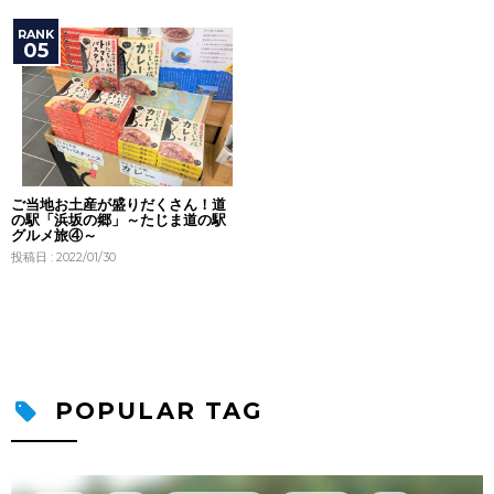
ご当地お土産が盛りだくさん！道
の駅「浜坂の郷」～たじま道の駅
グルメ旅④～
投稿日 : 2022/01/30
POPULAR TAG