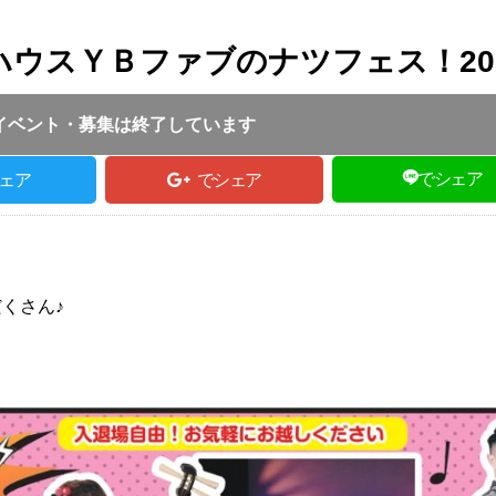
ハウスＹＢファブのナツフェス！20
024.06.17
｜
養父市｜
ふるさとづくり協会
イベント・募集は終了しています
でシェア
ェア
でシェア
くさん♪