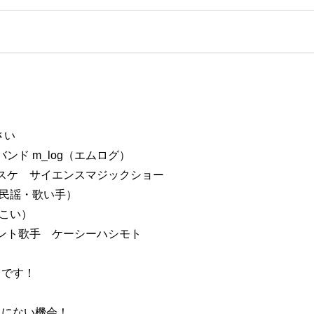
さい
ンド m_log（エムログ）
スケ サイエンスマジックショー
本民謡・歌い手）
（こい）
イメント歌手
ケーシーハシモト
しです！
たにない機会！