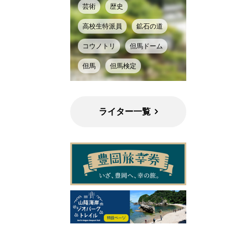
芸術
歴史
高校生特派員
鉱石の道
コウノトリ
但馬ドーム
但馬
但馬検定
ライター一覧