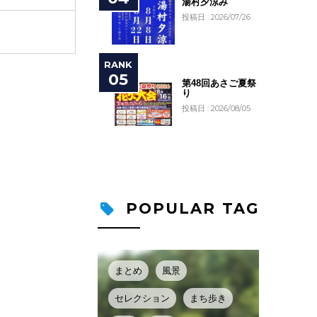
湯村夕涼み
投稿日 : 2026/07/26
第48回あさご夏祭
り
投稿日 : 2026/08/05
POPULAR TAG
まとめ
風景
セレクション
まち歩き