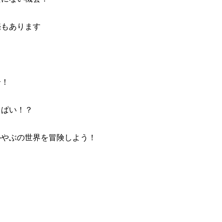
売もあります
！
合！
っぱい！？
ルやぶの世界を冒険しよう！
！