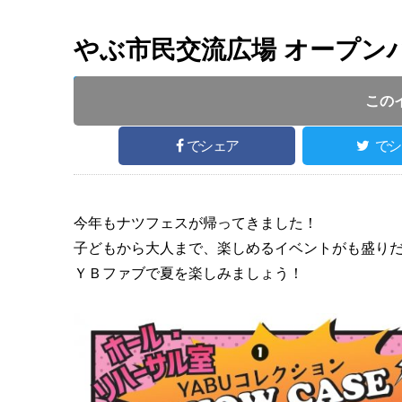
やぶ市民交流広場 オープン
投稿日 :
2
開催日 :
2024
.
07.14
～
2024
.
07.14
この
でシェア
でシ
今年もナツフェスが帰ってきました！
子どもから大人まで、楽しめるイベントがも盛りだ
ＹＢファブで夏を楽しみましょう！