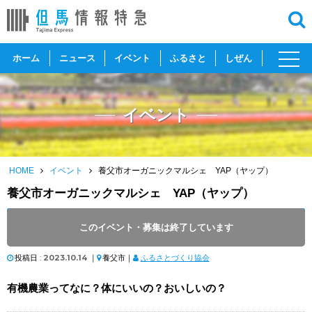
toggl
ホーム
ニュース
イベント
ふるさと
しぜん
navig
イベント
HOME
イベント
養父市オーガニックマルシェ YAP（ヤップ）
養父市オーガニックマルシェ YAP（ヤップ）
開催日 :
2023
.
10.21
～
2023
.
10.22
このイベント・募集は終了しています
開催時間 : 10:00 ～ 16:00
投稿日 :
2023.10.14
｜
養父市｜
ふるさとづくり協会
有機農業ってなに？体にいいの？おいしいの？