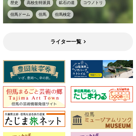
歴史
高校生特派員
鉱石の道
コウノトリ
但馬ドーム
但馬
但馬検定
ライター一覧