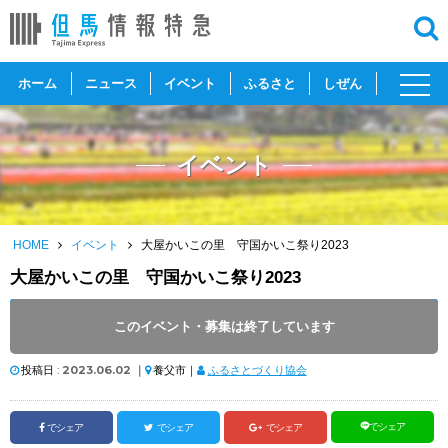
toggl
ホーム
ニュース
イベント
ふるさと
しぜん
navig
イベント
HOME
イベント
大屋かいこの里 守国かいこ祭り2023
大屋かいこの里 守国かいこ祭り2023
開催日 :
2023
.
06.11
～
2023
.
06.11
このイベント・募集は終了しています
開催時間 : 10:00 ～ 16:00
投稿日 :
2023.06.02
｜
養父市｜
ふるさとづくり協会
でシェア
でシェア
でシェア
でシェア