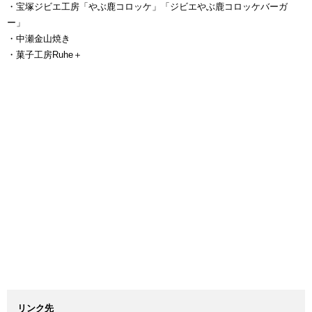
・宝塚ジビエ工房「やぶ鹿コロッケ」「ジビエやぶ鹿コロッケバーガ
ー」
・中瀬金山焼き
・菓子工房Ruhe＋
リンク先