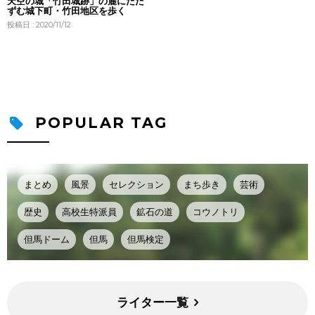
天空の城「竹田城跡」の麓にたた
ずむ城下町・竹田地区を歩く
投稿日 : 2020/11/12
POPULAR TAG
まとめ
風景
セレクション
まち歩き
芸術
歴史
高校生特派員
鉱石の道
コウノトリ
但馬ドーム
但馬
但馬検定
ライター一覧