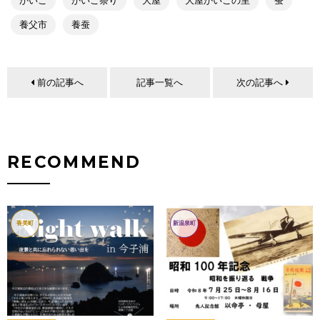
かいこ
かいこ祭り
大屋
大屋かいこの里
蚕
養父市
養蚕
前の記事へ
記事一覧へ
次の記事へ
RECOMMEND
香美町
新温泉町