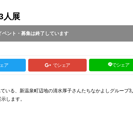
3人展
投稿日 :
2023.05.11
｜
新温泉町｜
ふるさとづ
:00 ～ 17:00
イベント・募集は終了しています
でシェア
ェア
でシェア
ている、新温泉町辺地の清水厚子さんたちなかよしグループ3
展示します。