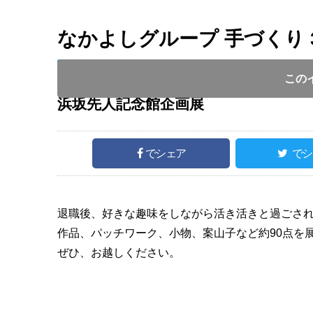
なかよしグループ 手づくり 
開催日 :
2023
.
05.13
～
2023
.
06.07
開催時間 : 9
この
浜坂先人記念館企画展
でシェア
でシ
退職後、好きな趣味をしながら活き活きと過ごされ
作品、パッチワーク、小物、案山子など約90点を
ぜひ、お越しください。