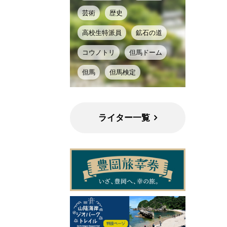
芸術
歴史
高校生特派員
鉱石の道
コウノトリ
但馬ドーム
但馬
但馬検定
ライター一覧