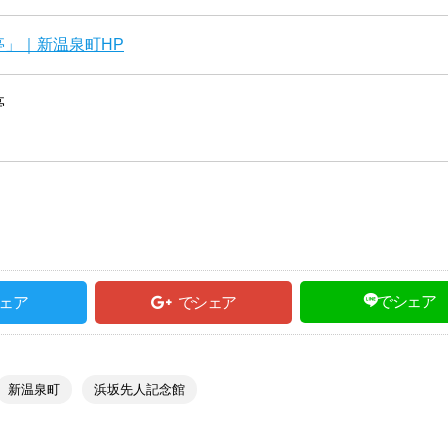
」｜新温泉町HP
亭
でシェア
ェア
でシェア
新温泉町
浜坂先人記念館