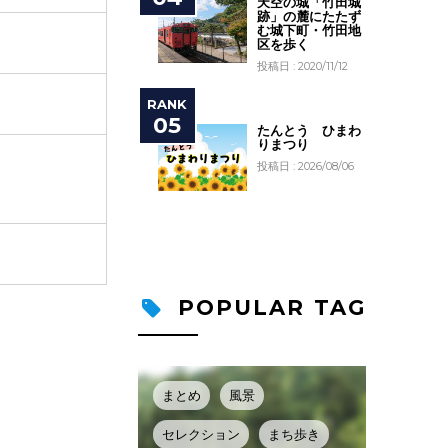
天空の城「竹田城
跡」の麓にたたず
む城下町・竹田地
区を歩く
投稿日 : 2020/11/12
たんとう ひまわ
りまつり
投稿日 : 2026/08/06
POPULAR TAG
まとめ
風景
セレクション
まち歩き