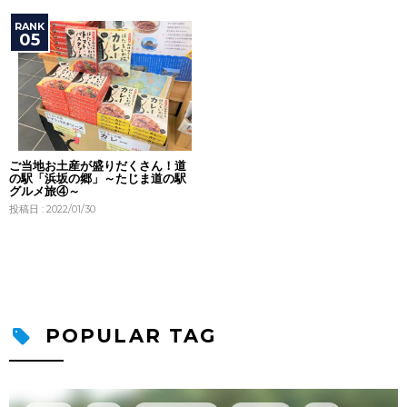
ご当地お土産が盛りだくさん！道
の駅「浜坂の郷」～たじま道の駅
グルメ旅④～
投稿日 : 2022/01/30
POPULAR TAG