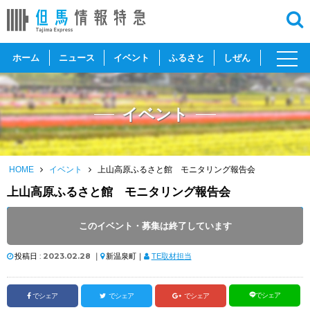
toggl
ホーム
ニュース
イベント
ふるさと
しぜん
navig
イベント
HOME
イベント
上山高原ふるさと館 モニタリング報告会
上山高原ふるさと館 モニタリング報告会
開催日 :
2023
.
03.12
～
2023
.
03.12
このイベント・募集は終了しています
開催時間 : 13:30 ～ 16:00
投稿日 :
2023.02.28
｜
新温泉町｜
TE取材担当
でシェア
でシェア
でシェア
でシェア