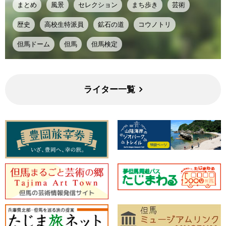
まとめ
風景
セレクション
まち歩き
芸術
歴史
高校生特派員
鉱石の道
コウノトリ
但馬ドーム
但馬
但馬検定
ライター一覧